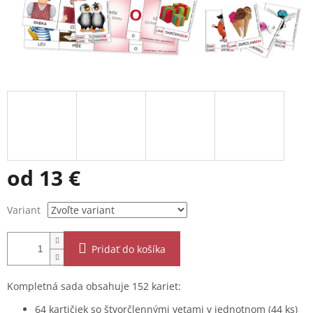
od
13 €
Jednotková
Variant
cena:
Pridať do košíka
Kompletná sada obsahuje 152 kariet:
64 kartičiek so štvorčlennými vetami v jednotnom (44 ks)