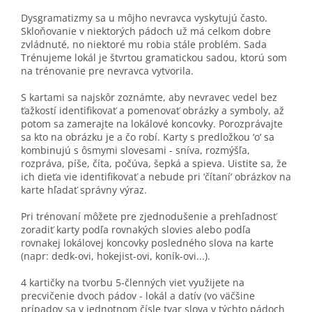
Dysgramatizmy sa u môjho nevravca vyskytujú často.
Skloňovanie v niektorých pádoch už má celkom dobre
zvládnuté, no niektoré mu robia stále problém. Sada
Trénujeme lokál je štvrtou gramatickou sadou, ktorú som
na trénovanie pre nevravca vytvorila.
S kartami sa najskôr zoznámte, aby nevravec vedel bez
ťažkostí identifikovať a pomenovať obrázky a symboly, až
potom sa zamerajte na lokálové koncovky. Porozprávajte
sa kto na obrázku je a čo robí. Karty s predložkou ‘o‘ sa
kombinujú s ôsmymi slovesami - sníva, rozmýšľa,
rozpráva, píše, číta, počúva, šepká a spieva. Uistite sa, že
ich dieťa vie identifikovať a nebude pri ‘čítaní‘ obrázkov na
karte hľadať správny výraz.
Pri trénovaní môžete pre zjednodušenie a prehľadnosť
zoradiť karty podľa rovnakých slovies alebo podľa
rovnakej lokálovej koncovky posledného slova na karte
(napr: dedk-ovi, hokejist-ovi, koník-ovi...).
4 kartičky na tvorbu 5-členných viet využijete na
precvičenie dvoch pádov - lokál a datív (vo väčšine
prípadov sa v jednotnom čísle tvar slova v týchto pádoch