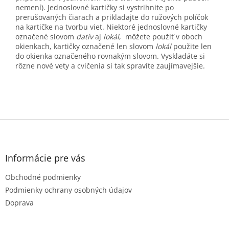
nemení). Jednoslovné kartičky si vystrihnite po
prerušovaných čiarach a prikladajte do ružových políčok
na kartičke na tvorbu viet. Niektoré jednoslovné kartičky
označené slovom
datív
aj
lokál
, môžete použiť v oboch
okienkach, kartičky označené len slovom
lokál
použite len
do okienka označeného rovnakým slovom. Vyskladáte si
rôzne nové vety a cvičenia si tak spravíte zaujímavejšie.
Z
á
p
ä
Informácie pre vás
t
Obchodné podmienky
i
e
Podmienky ochrany osobných údajov
Doprava