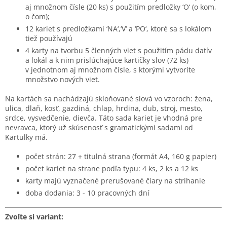
aj množnom čísle (20 ks) s použitím predložky ‘O‘ (o kom,
o čom);
12 kariet s predložkami ‘NA‘,‘V‘ a ‘PO‘, ktoré sa s lokálom
tiež používajú
4 karty na tvorbu 5 členných viet s použitím pádu datív
a lokál a k nim prislúchajúce kartičky slov (72 ks)
v jednotnom aj množnom čísle, s ktorými vytvoríte
množstvo nových viet.
Na kartách sa nachádzajú skloňované slová vo vzoroch: žena,
ulica, dlaň, kosť, gazdiná, chlap, hrdina, dub, stroj, mesto,
srdce, vysvedčenie, dievča. Táto sada kariet je vhodná pre
nevravca, ktorý už skúsenosť s gramatickými sadami od
Kartulky má.
počet strán: 27 + titulná strana (formát A4, 160 g papier)
počet kariet na strane podľa typu: 4 ks, 2 ks a 12 ks
karty majú vyznačené prerušované čiary na strihanie
doba dodania: 3 - 10 pracovných dní
Zvoľte si variant: