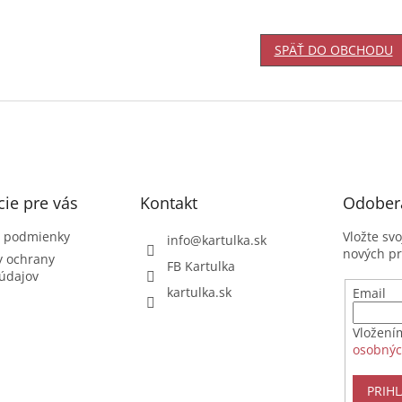
SPÄŤ DO OBCHODU
ie pre vás
Kontakt
Odobera
 podmienky
Vložte sv
info
@
kartulka.sk
nových p
 ochrany
FB Kartulka
údajov
kartulka.sk
Email
Vložení
osobnýc
PRIHL