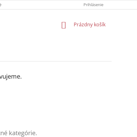
JOV
DOPRAVA
Prihlásenie
NÁKUPNÝ
Prázdny košík
KOŠÍK
avujeme.
tné kategórie.