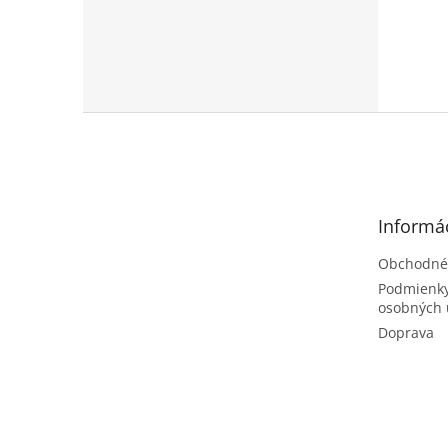
Z
á
p
ä
t
Informác
i
e
Obchodné
Podmienky
osobných 
Doprava