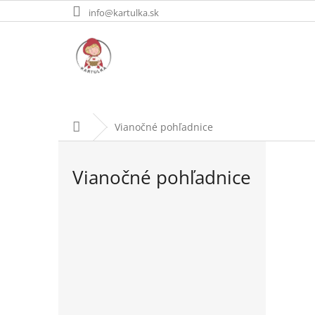
Prejsť
info@kartulka.sk
na
obsah
Domov
Vianočné pohľadnice
Vianočné pohľadnice