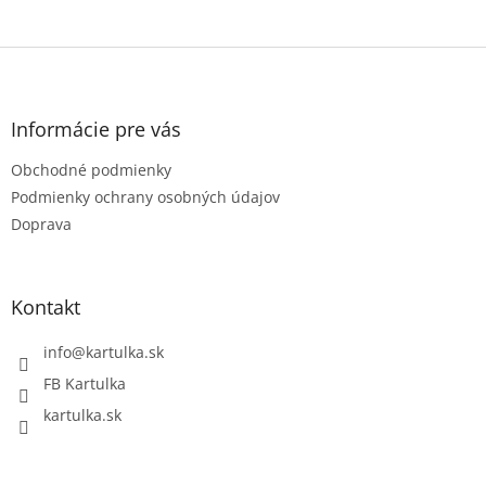
Z
á
p
ä
Informácie pre vás
t
Obchodné podmienky
i
e
Podmienky ochrany osobných údajov
Doprava
Kontakt
info
@
kartulka.sk
FB Kartulka
kartulka.sk