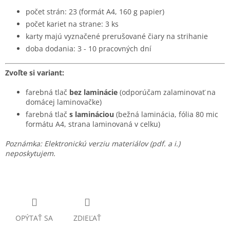
počet strán: 23 (formát A4, 160 g papier)
počet kariet na strane: 3 ks
karty majú vyznačené prerušované čiary na strihanie
doba dodania: 3 - 10 pracovných dní
Zvoľte si variant:
farebná tlač
bez laminácie
(odporúčam zalaminovať na
domácej laminovačke)
farebná tlač
s lamináciou
(bežná laminácia, fólia 80 mic
formátu A4, strana laminovaná v celku)
Poznámka: Elektronickú verziu materiálov (pdf. a i.)
neposkytujem.
OPÝTAŤ SA
ZDIEĽAŤ