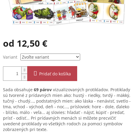
od
12,50 €
Jednotková
Variant
cena:
Pridať do košíka
Sada obsahuje
69 párov
vizualizovaných protikladov. Protiklady
sú tvorené z prídavných mien ako: hustý - riedky, tvrdý - mäkký,
tučný - chudý..., podstatných mien: ako láska - nenávisť, svetlo -
tma, vchod - východ, deň - noc..., prísloviek: hore - dole, ďaleko
- blízko, málo - veľa... aj slovies: hľadať - nájsť, kúpiť - predať,
prísť - odísť... Pri prídavných menách si môžete precvičiť
uvedené protiklady vo všetkých rodoch za pomoci symbolov
zobrazených pri texte.