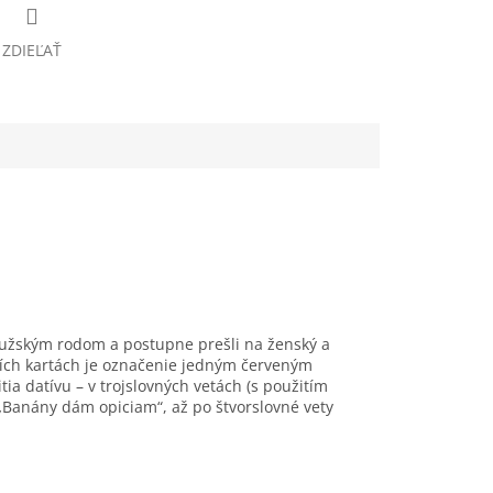
ZDIEĽAŤ
mužským rodom a postupne prešli na ženský a
hších kartách je označenie jedným červeným
ia datívu – v trojslovných vetách (s použitím
„Banány dám opiciam“, až po štvorslovné vety