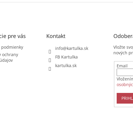
ie pre vás
Kontakt
Odobera
 podmienky
Vložte sv
info
@
kartulka.sk
nových p
 ochrany
FB Kartulka
údajov
kartulka.sk
Email
Vložení
osobnýc
PRIHL