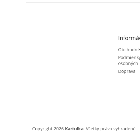
Z
á
p
ä
t
Informác
i
e
Obchodné
Podmienky
osobných 
Doprava
Copyright 2026
Kartulka
. Všetky práva vyhradené.