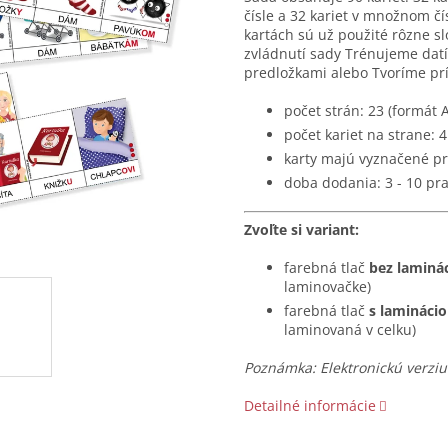
čísle a 32 kariet v množnom čí
kartách sú už použité rôzne s
zvládnutí sady Trénujeme datí
predložkami alebo Tvoríme p
počet strán: 23 (formát 
počet kariet na strane: 4
karty majú vyznačené pr
doba dodania: 3 - 10 pr
Zvoľte si variant:
farebná tlač
bez laminá
laminovačke)
farebná tlač
s lamináci
laminovaná v celku)
Poznámka: Elektronickú verziu 
Detailné informácie