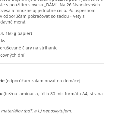
sle s použitím slovesa „DÁM“. Na 26 štvorslovných
lovesá a množné aj jednotné číslo. Po úspešnom
v odporúčam pokračovať so sadou - Vety s
rídavné mená.
A4, 160 g papier)
 ks
erušované čiary na strihanie
acovných dní
cie
(odporúčam zalaminovať na domácej
ou
(bežná laminácia, fólia 80 mic formátu A4, strana
materiálov (pdf. a i.) neposkytujem.