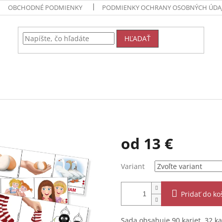
OBCHODNÉ PODMIENKY
PODMIENKY OCHRANY OSOBNÝCH ÚDA
HĽADAŤ
od
13 €
Jednotková
Variant
cena:
Pridať do ko
Sada obsahuje 90 kariet. 32 k