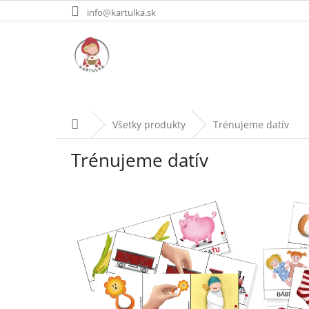
Prejsť
info@kartulka.sk
na
obsah
Domov
Všetky produkty
Trénujeme datív
Trénujeme datív