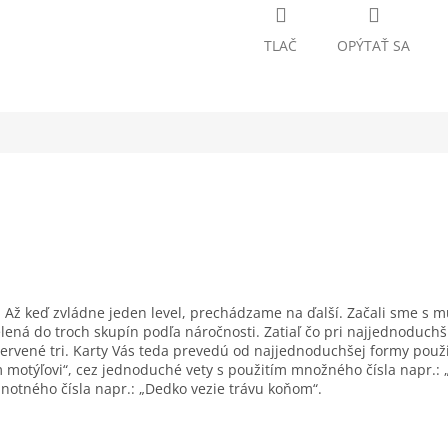
TLAČ
OPÝTAŤ SA
 Až keď zvládne jeden level, prechádzame na ďalší. Začali sme s 
delená do troch skupín podľa náročnosti. Zatiaľ čo pri najjednoduc
ervené tri. Karty Vás teda prevedú od najjednoduchšej formy použit
 motýľovi“, cez jednoduché vety s použitím množného čísla napr.: 
notného čísla napr.: „Dedko vezie trávu koňom“.