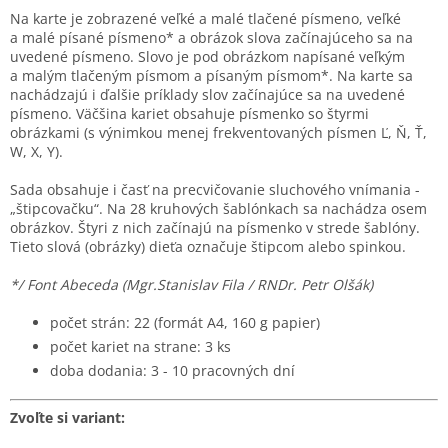
Na karte je zobrazené veľké a malé tlačené písmeno, veľké
a malé písané písmeno* a obrázok slova začínajúceho sa na
uvedené písmeno. Slovo je pod obrázkom napísané veľkým
a malým tlačeným písmom a písaným písmom*. Na karte sa
nachádzajú i ďalšie príklady slov začínajúce sa na uvedené
písmeno. Väčšina kariet obsahuje písmenko so štyrmi
obrázkami (s výnimkou menej frekventovaných písmen Ľ, Ň, Ť,
W, X, Y).
Sada obsahuje i časť na precvičovanie sluchového vnímania -
„štipcovačku“. Na 28 kruhových šablónkach sa nachádza osem
obrázkov. Štyri z nich začínajú na písmenko v strede šablóny.
Tieto slová (obrázky) dieťa označuje štipcom alebo spinkou.
*/ Font Abeceda (Mgr.Stanislav Fila / RNDr. Petr Olšák)
počet strán: 22 (formát A4, 160 g papier)
počet kariet na strane: 3 ks
doba dodania: 3 - 10 pracovných dní
Zvoľte si variant: