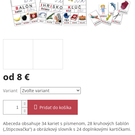
od
8 €
Jednotková
Variant
cena:
Pridať do košíka
Abeceda obsahuje 34 kariet s písmenom, 28 kruhových šablón
(„štipcovačka“) a obrázkový slovník s 24 doplnkovými kartičkami.