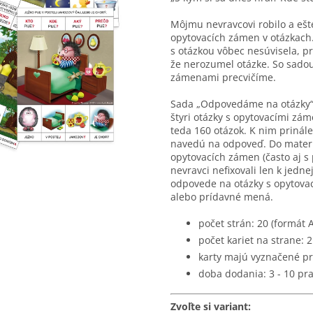
Môjmu nevravcovi robilo a ešte
opytovacích zámen v otázkach.
s otázkou vôbec nesúvisela, 
že nerozumel otázke. So sadou 
zámenami precvičíme.
Sada „Odpovedáme na otázky“ 
štyri otázky s opytovacími zám
teda 160 otázok. K nim prinál
navedú na odpoveď. Do materi
opytovacích zámen (často aj s 
nevravci nefixovali len k jednej
odpovede na otázky s opytovac
alebo prídavné mená.
počet strán: 20 (formát 
počet kariet na strane: 2
karty majú vyznačené pr
doba dodania: 3 - 10 pr
Zvoľte si variant: