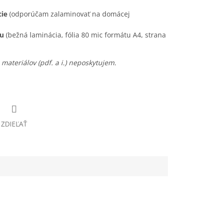
cie
(odporúčam zalaminovať na domácej
ou
(bežná laminácia, fólia 80 mic formátu A4, strana
materiálov (pdf. a i.) neposkytujem.
ZDIEĽAŤ