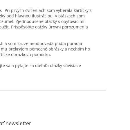
e. Pri prvých cvičeniach som vyberala kartičky s
ázky pod hlavnou ilustráciou. V otázkach som
orozumel. Zjednodušené otázky s opytovacími
oužiť. Prispôsobte otázky úrovni porozumenia
stila som sa, že neodpovedá podľa poradia
as mu prekryjem pomocné obrázky a nechám ho
artičke obrázkovú pomôcku.
te sa a pýtajte sa dieťaťa otázky súvisiace
ť newsletter