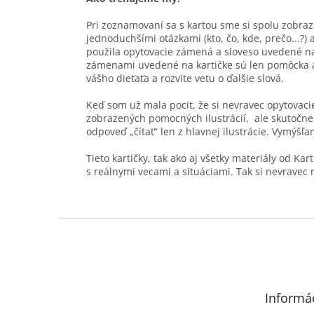
Pri zoznamovaní sa s kartou sme si spolu zobraze
jednoduchšími otázkami (kto, čo, kde, prečo...?
použila opytovacie zámená a sloveso uvedené na 
zámenami uvedené na kartičke sú len pomôcka a 
vášho dieťaťa a rozvite vetu o ďalšie slová.
Keď som už mala pocit, že si nevravec opytovac
zobrazených pomocných ilustrácií, ale skutoč
odpoveď „čítať“ len z hlavnej ilustrácie. Vymýš
Tieto kartičky, tak ako aj všetky materiály od Ka
s reálnymi vecami a situáciami. Tak si nevravec n
Z
á
p
ä
t
Informác
i