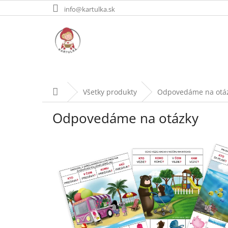
Prejsť
info@kartulka.sk
na
obsah
Domov
Všetky produkty
Odpovedáme na otá
Odpovedáme na otázky