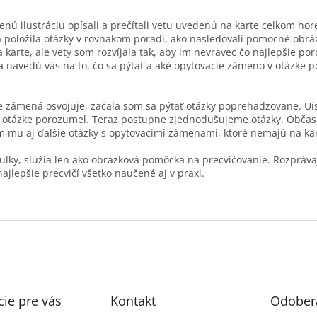
nú ilustráciu opísali a prečítali vetu uvedenú na karte celkom hor
) a položila otázky v rovnakom poradí, ako nasledovali pomocné obr
karte, ale vety som rozvíjala tak, aby im nevravec čo najlepšie p
navedú vás na to, čo sa pýtať a aké opytovacie zámeno v otázke p
ie zámená osvojuje, začala som sa pýtať otázky poprehadzovane. Ui
ne otázke porozumel. Teraz postupne zjednodušujeme otázky. Obč
ľam mu aj ďalšie otázky s opytovacími zámenami, ktoré nemajú na k
rtulky, slúžia len ako obrázková pomôcka na precvičovanie. Rozprávaj
ajlepšie precvičí všetko naučené aj v praxi.
ie pre vás
Kontakt
Odobera