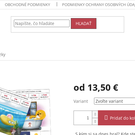
OBCHODNÉ PODMIENKY
PODMIENKY OCHRANY OSOBNÝCH ÚDA
HĽADAŤ
zky
od
13,50 €
Jednotková
Variant
cena:
Pridať do ko
„S kým si sa dnes hral? Kde ste