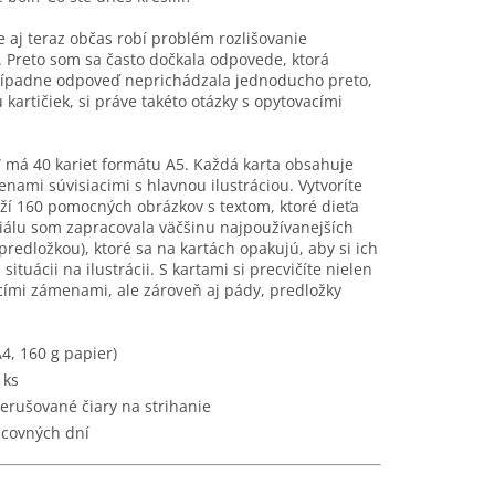
 aj teraz občas robí problém rozlišovanie
 Preto som sa často dočkala odpovede, ktorá
prípadne odpoveď neprichádzala jednoducho preto,
kartičiek, si práve takéto otázky s opytovacími
má 40 kariet formátu A5. Každá karta obsahuje
enami súvisiacimi s hlavnou ilustráciou. Vytvoríte
eží 160 pomocných obrázkov s textom, ktoré dieťa
álu som zapracovala väčšinu najpoužívanejších
predložkou), ktoré sa na kartách opakujú, aby si ich
 situácii na ilustrácii. S kartami si precvičíte nielen
ími zámenami, ale zároveň aj pády, predložky
A4, 160 g papier)
 ks
erušované čiary na strihanie
acovných dní