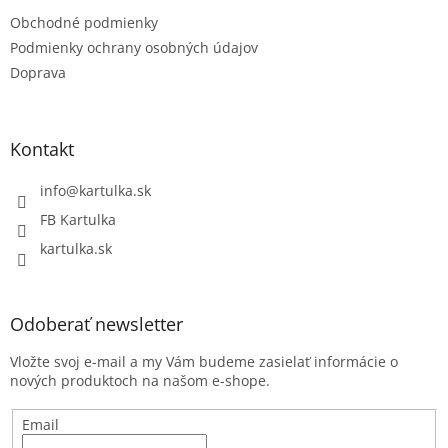
t
Obchodné podmienky
i
e
Podmienky ochrany osobných údajov
Doprava
Kontakt
info
@
kartulka.sk
FB Kartulka
kartulka.sk
Odoberať newsletter
Vložte svoj e-mail a my Vám budeme zasielať informácie o
nových produktoch na našom e-shope.
Email