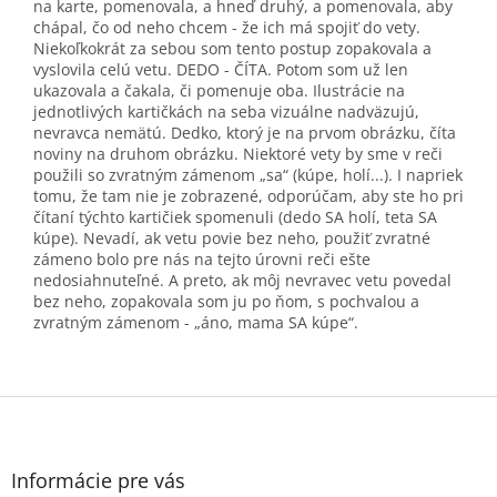
na karte, pomenovala, a hneď druhý, a pomenovala, aby
chápal, čo od neho chcem - že ich má spojiť do vety.
Niekoľkokrát za sebou som tento postup zopakovala a
vyslovila celú vetu. DEDO - ČÍTA. Potom som už len
ukazovala a čakala, či pomenuje oba. Ilustrácie na
jednotlivých kartičkách na seba vizuálne nadväzujú,
nevravca nemätú. Dedko, ktorý je na prvom obrázku, číta
noviny na druhom obrázku. Niektoré vety by sme v reči
použili so zvratným zámenom „sa“ (kúpe, holí...). I napriek
tomu, že tam nie je zobrazené, odporúčam, aby ste ho pri
čítaní týchto kartičiek spomenuli (dedo SA holí, teta SA
kúpe). Nevadí, ak vetu povie bez neho, použiť zvratné
zámeno bolo pre nás na tejto úrovni reči ešte
nedosiahnuteľné. A preto, ak môj nevravec vetu povedal
bez neho, zopakovala som ju po ňom, s pochvalou a
zvratným zámenom - „áno, mama SA kúpe“.
Z
á
p
ä
Informácie pre vás