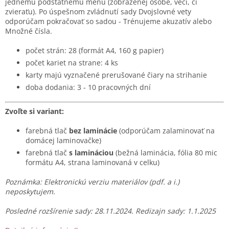
jednému podstatnému menu (zobrazenej osobe, veci, či
zvieraťu). Po úspešnom zvládnutí sady Dvojslovné vety
odporúčam pokračovať so sadou - Trénujeme akuzatív alebo
Množné čísla.
počet strán: 28 (formát A4, 160 g papier)
počet kariet na strane: 4 ks
karty majú vyznačené prerušované čiary na strihanie
doba dodania: 3 - 10 pracovných dní
Zvoľte si variant:
farebná tlač
bez laminácie
(odporúčam zalaminovať na
domácej laminovačke)
farebná tlač
s lamináciou
(bežná laminácia, fólia 80 mic
formátu A4, strana laminovaná v celku)
Poznámka: Elektronickú verziu materiálov (pdf. a i.)
neposkytujem.
Posledné rozšírenie sady: 28.11.2024. Redizajn sady: 1.1.2025