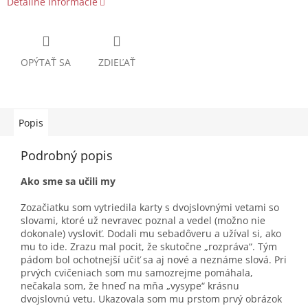
Detailné informácie
OPÝTAŤ SA
ZDIEĽAŤ
Popis
Podrobný popis
Ako sme sa učili my
Zozačiatku som vytriedila karty s dvojslovnými vetami so
slovami, ktoré už nevravec poznal a vedel (možno nie
dokonale) vysloviť. Dodali mu sebadôveru a užíval si, ako
mu to ide. Zrazu mal pocit, že skutočne „rozpráva“. Tým
pádom bol ochotnejší učiť sa aj nové a neznáme slová. Pri
prvých cvičeniach som mu samozrejme pomáhala,
nečakala som, že hneď na mňa „vysype“ krásnu
dvojslovnú vetu. Ukazovala som mu prstom prvý obrázok