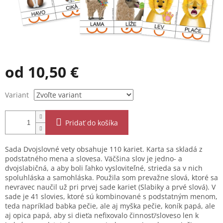
od
10,50 €
Jednotková
Variant
cena:
Pridať do košíka
Sada Dvojslovné vety obsahuje 110 kariet. Karta sa skladá z
podstatného mena a slovesa. Väčšina slov je jedno- a
dvojslabičná, a aby boli ľahko vysloviteľné, strieda sa v nich
spoluhláska a samohláska. Použila som prevažne slová, ktoré sa
nevravec naučil už pri prvej sade kariet (Slabiky a prvé slová). V
sade je 41 slovies, ktoré sú kombinované s podstatným menom,
teda napríklad babka pečie, ale aj myška pečie, koník papá, ale
aj opica papá, aby si dieťa nefixovalo činnosť/sloveso len k